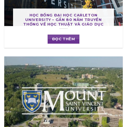
HỌC BỔNG ĐẠI HỌC CARLETON
UNIVERSITY – GẦN 80 NĂM TRUYỀN
THỐNG VỀ HỌC THUẬT VÀ GIÁO DỤC
ĐỌC THÊM