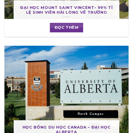
ĐẠI HỌC MOUNT SAINT VINCENT- 99% TỈ
LỆ SINH VIÊN HÀI LÒNG VỀ TRƯỜNG
ĐỌC THÊM
HỌC BỔNG DU HỌC CANADA – ĐẠI HỌC
ALBERTA