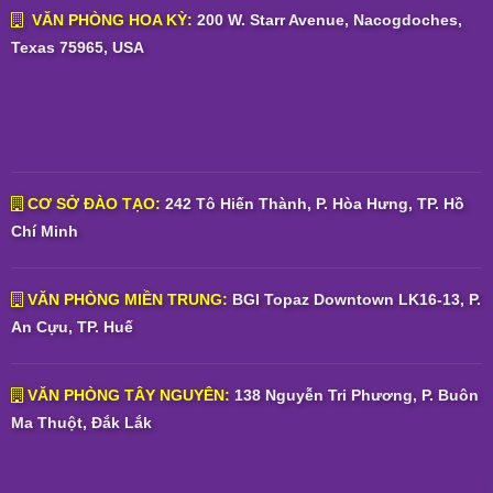
VĂN PHÒNG HOA KỲ:
200 W. Starr Avenue, Nacogdoches,
Texas 75965, USA
CƠ SỞ ĐÀO TẠO:
242 Tô Hiến Thành, P. Hòa Hưng, TP. Hồ
Chí Minh
VĂN PHÒNG MIỀN TRUNG:
BGI Topaz Downtown LK16-13, P.
An Cựu, TP. Huế
VĂN PHÒNG TÂY NGUYÊN:
138 Nguyễn Tri Phương, P. Buôn
Ma Thuột, Đắk Lắk