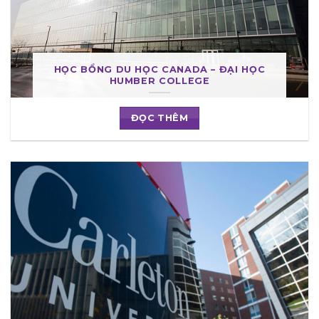
HỌC BỔNG DU HỌC CANADA – ĐẠI HỌC
HUMBER COLLEGE
ĐỌC THÊM