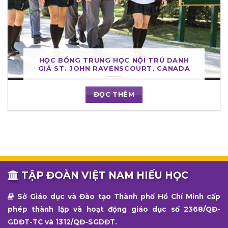
HỌC BỔNG TRUNG HỌC NỘI TRÚ DANH
GIÁ ST. JOHN RAVENSCOURT, CANADA
ĐỌC THÊM
TẬP ĐOÀN VIỆT NAM HIẾU HỌC
Sở Giáo dục và Đào tạo Thành phố Hồ Chí Minh cấp
phép thành lập và hoạt động giáo dục số 2368/QĐ-
GDĐT-TC và 1312/QĐ-SGDĐT.