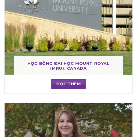
HỌC BỔNG ĐẠI HỌC MOUNT ROYAL
(MRU), CANADA
ĐỌC THÊM