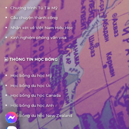
Chương trình Tú Tài Mỹ
Câu chuyện thành công
Nhận xét về Việt Nam Hiếu Học
Kinh nghiệm phỏng vấn visa
THÔNG TIN HỌC BỔNG
Học bổng du học Mỹ
Học bổng du học Úc
Học bổng du học Canada
Học bổng du học Anh
Học bổng du học New Zealand