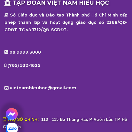
TẬP ĐOÀN VIỆT NAM HIẾU HỌC
Sở Giáo dục và Đào tạo Thành phố Hồ Chí Minh cấp
phép thành lập và hoạt động giáo dục số 2368/QĐ-
GDĐT-TC và 1312/QĐ-SGDĐT.
08.9999.3000
(765) 532-1625
vietnamhieuhoc@gmail.com
TRỤ SỞ CHÍNH:
113 - 115 Ba Tháng Hai, P. Vườn Lài, TP. Hồ
Chí Minh