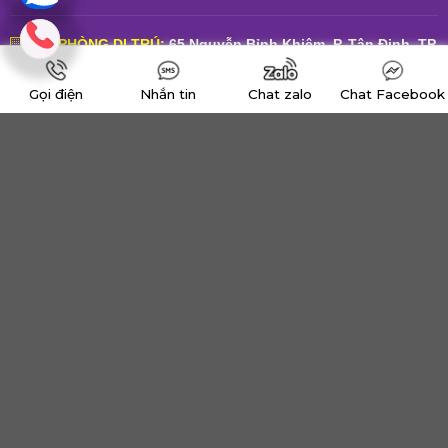
VĂN PHÒNG DI TRÚ:
65 Nguyễn Bỉnh Khiêm, P. Tân Định, TP.
Hồ Chí Minh
Gọi điện
Nhắn tin
Chat zalo
Chat Facebook
VĂN PHÒNG HOA KỲ:
200 W. Starr Avenue, Nacogdoches,
Texas 75965, USA
CƠ SỞ ĐÀO TẠO:
242 Tô Hiến Thành, P. Hòa Hưng, TP. Hồ
Chí Minh
VĂN PHÒNG MIỀN TRUNG:
BGI Topaz Downtown LK16-13, P.
An Cựu, TP. Huế