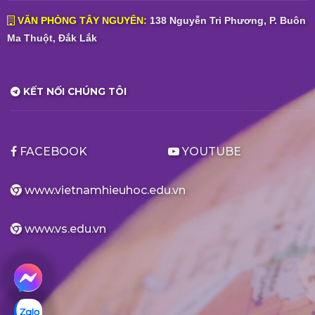
VĂN PHÒNG TÂY NGUYÊN:
138 Nguyễn Tri Phương, P. Buôn
Ma Thuột, Đắk Lắk
KẾT NỐI CHÚNG TÔI
FACEBOOK
YOUTUBE
www.vietnamhieuhoc.edu.vn
www.vs.edu.vn