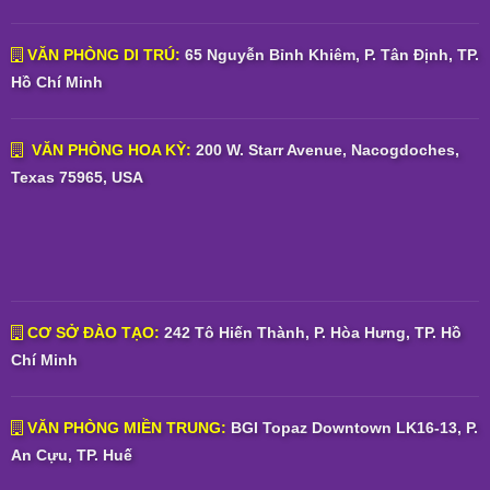
VĂN PHÒNG DI TRÚ:
65 Nguyễn Bỉnh Khiêm, P. Tân Định, TP.
Hồ Chí Minh
VĂN PHÒNG HOA KỲ:
200 W. Starr Avenue, Nacogdoches,
Texas 75965, USA
CƠ SỞ ĐÀO TẠO:
242 Tô Hiến Thành, P. Hòa Hưng, TP. Hồ
Chí Minh
VĂN PHÒNG MIỀN TRUNG:
BGI Topaz Downtown LK16-13, P.
An Cựu, TP. Huế