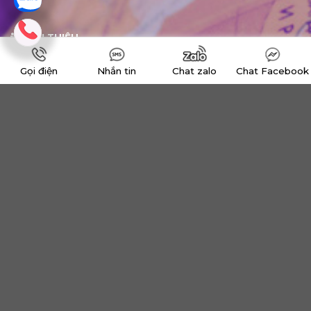
GIỚI THIỆU
Gọi điện
Nhắn tin
Chat zalo
Chat Facebook
Về chúng tôi
Chương trình Tú Tài Mỹ
Câu chuyện thành công
Nhận xét về Việt Nam Hiếu Học
Kinh nghiệm phỏng vấn visa
THÔNG TIN HỌC BỔNG
Học bổng du học Mỹ
Học bổng du học Úc