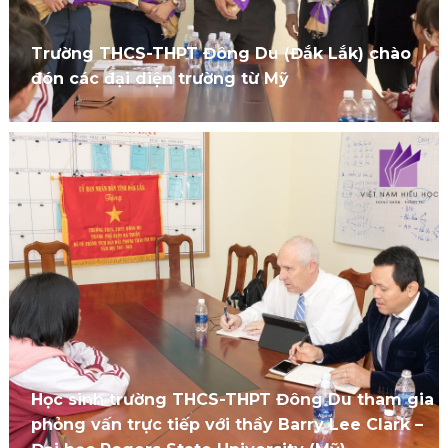
Trường THCS-THPT Đông Du (Đắk Lắk) chào
đón các đại diện trường từ Mỹ
Học sinh trường THCS-THPT Đông Du tham gia
phỏng vấn trực tiếp với thầy Barry Lee Clark –