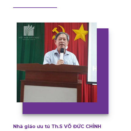
Nhà giáo ưu tú Th.S VÕ ĐỨC CHỈNH