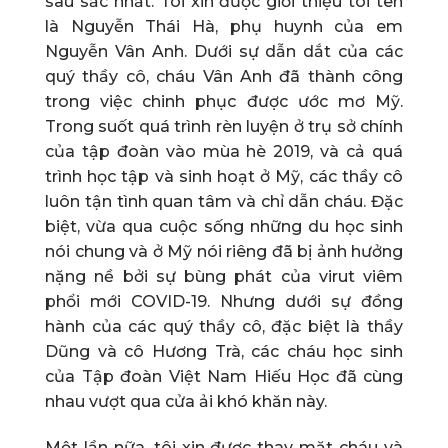
sâu sắc nhất. Tôi xin được giới thiệu tôi tên
là Nguyễn Thái Hà, phụ huynh của em
Nguyễn Vân Anh. Dưới sự dẫn dắt của các
quý thầy cô, cháu Vân Anh đã thành công
trong việc chinh phục được ước mơ Mỹ.
Trong suốt quá trình rèn luyện ở trụ sở chính
của tập đoàn vào mùa hè 2019, và cả quá
trình học tập và sinh hoạt ở Mỹ, các thầy cô
luôn tận tình quan tâm và chỉ dẫn cháu. Đặc
biệt, vừa qua cuộc sống những du học sinh
nói chung và ở Mỹ nói riêng đã bị ảnh hưởng
nặng nề bởi sự bùng phát của virut viêm
phổi mới COVID-19. Nhưng dưới sự đồng
hành của các quý thầy cô, đặc biệt là thầy
Dũng và cô Hương Trà, các cháu học sinh
của Tập đoàn Việt Nam Hiếu Học đã cùng
nhau vượt qua cửa ải khó khăn này.
Một lần nữa, tôi xin được thay mặt cháu và