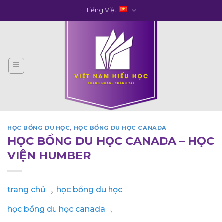
Skip
Tiếng Việt
to
content
HỌC BỔNG DU HỌC
,
HỌC BỔNG DU HỌC CANADA
HỌC BỔNG DU HỌC CANADA – HỌC
VIỆN HUMBER
trang chủ
học bổng du học
›
học bổng du học canada
›