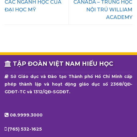
CÁC NGÀNH HỌC CỦA
CANADA – TRUNG HỌC
ĐẠI HỌC MỸ
NỘI TRÚ WILLIAM
ACADEMY
TẬP ĐOÀN VIỆT NAM HIẾU HỌC
Sở Giáo dục và Đào tạo Thành phố Hồ Chí Minh cấp
phép thành lập và hoạt động giáo dục số 2368/QĐ-
GDĐT-TC và 1312/QĐ-SGDĐT.
08.9999.3000
(765) 532-1625