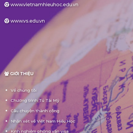
www.vietnamhieuhoc.edu.vn
www.vs.edu.vn
GIỚI THIỆU
Về chúng tôi
Chương trình Tú Tài Mỹ
Câu chuyện thành công
Nhận xét về Việt Nam Hiếu Học
Kinh nghiệm phỏng vấn visa