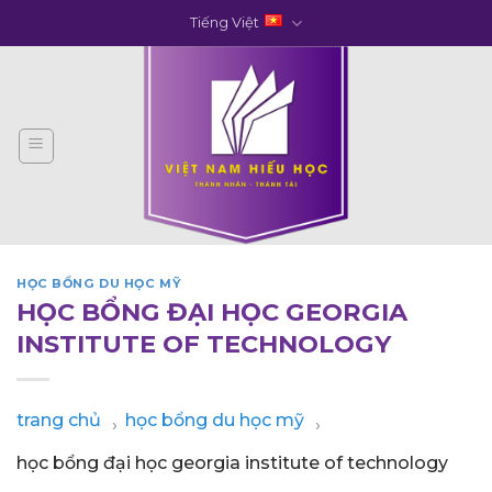
Skip
Tiếng Việt
to
content
HỌC BỔNG DU HỌC MỸ
HỌC BỔNG ĐẠI HỌC GEORGIA
INSTITUTE OF TECHNOLOGY
trang chủ
học bổng du học mỹ
›
›
học bổng đại học georgia institute of technology