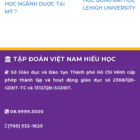
HỌC BỔNG ĐẠI HỌC
HỌC NGÀNH DƯỢC TẠI
LEHIGH UNIVERSITY
MỸ ?
TẬP ĐOÀN VIỆT NAM HIẾU HỌC
Sở Giáo dục và Đào tạo Thành phố Hồ Chí Minh cấp
phép thành lập và hoạt động giáo dục số 2368/QĐ-
GDĐT-TC và 1312/QĐ-SGDĐT.
08.9999.3000
(765) 532-1625