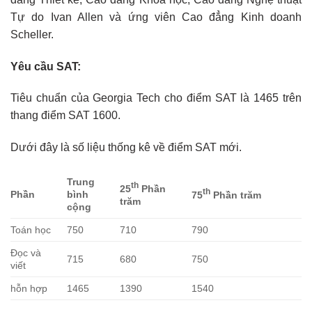
Tự do Ivan Allen và ứng viên Cao đẳng Kinh doanh
Scheller.
Yêu cầu SAT:
Tiêu chuẩn của Georgia Tech cho điểm SAT là 1465 trên
thang điểm SAT 1600.
Dưới đây là số liệu thống kê về điểm SAT mới.
Trung
th
25
Phần
th
Phần
bình
75
Phần trăm
trăm
cộng
Toán học
750
710
790
Đọc và
715
680
750
viết
hỗn hợp
1465
1390
1540