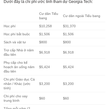
Dưới đây là chi phí ước tính tham dự Georgia Tech:
Cư dân Tiểu
Cư dân ngoài Tiểu bang
bang
Học phí
$10,258
$31,370
Học phí bắt buộc
$1,506
$1,506
Sách và vật tư
$800
$800
Trợ cấp Nhà ở năm
$6,918
$6,918
đầu tiên
Phụ cấp cho kế
hoạch ăn uống năm
$5,424
$5,424
đầu tiên
Chi phí Giáo dục Cá
nhân / Khác (ước
$3,200
$3,200
tính)
Chi phí cho vay
$60
$60
trung bình
Tổng mỗi năm (2