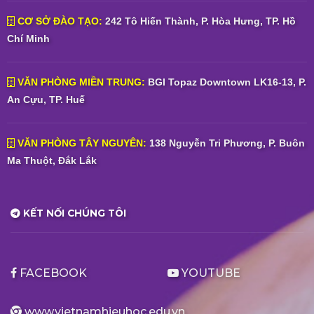
CƠ SỞ ĐÀO TẠO:
242 Tô Hiến Thành, P. Hòa Hưng, TP. Hồ
Chí Minh
VĂN PHÒNG MIỀN TRUNG:
BGI Topaz Downtown LK16-13, P.
An Cựu, TP. Huế
VĂN PHÒNG TÂY NGUYÊN:
138 Nguyễn Tri Phương, P. Buôn
Ma Thuột, Đắk Lắk
KẾT NỐI CHÚNG TÔI
FACEBOOK
YOUTUBE
www.vietnamhieuhoc.edu.vn