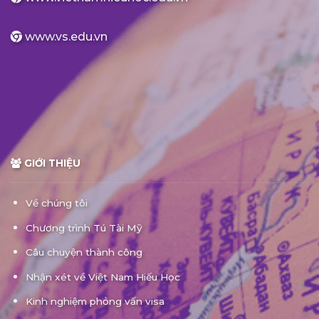
www.vs.edu.vn
GIỚI THIỆU
Về chúng tôi
Chương trình Tú Tài Mỹ
Câu chuyện thành công
Nhận xét về Việt Nam Hiếu Học
Kinh nghiệm phỏng vấn visa