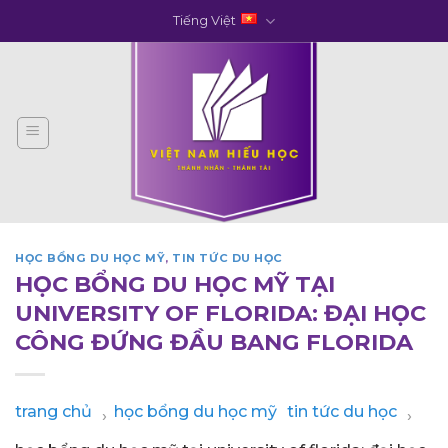
Skip
Tiếng Việt
to
content
HỌC BỔNG DU HỌC MỸ
,
TIN TỨC DU HỌC
HỌC BỔNG DU HỌC MỸ TẠI
UNIVERSITY OF FLORIDA: ĐẠI HỌC
CÔNG ĐỨNG ĐẦU BANG FLORIDA
trang chủ
học bổng du học mỹ
tin tức du học
›
›