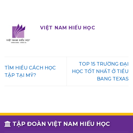
VIỆT NAM HIẾU HỌC
TOP 15 TRƯỜNG ĐẠI
TÌM HIỂU CÁCH HỌC
HỌC TỐT NHẤT Ở TIỂU
TẬP TẠI MỸ?
BANG TEXAS
TẬP ĐOÀN VIỆT NAM HIẾU HỌC