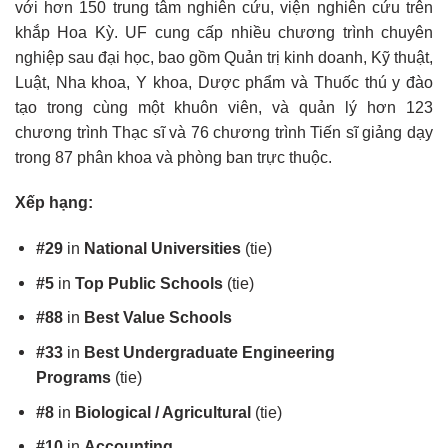
với hơn 150 trung tâm nghiên cứu, viện nghiên cứu trên
khắp Hoa Kỳ. UF cung cấp nhiều chương trình chuyên
nghiệp sau đại học, bao gồm Quản trị kinh doanh, Kỹ thuật,
Luật, Nha khoa, Y khoa, Dược phẩm và Thuốc thú y đào
tạo trong cùng một khuôn viên, và quản lý hơn 123
chương trình Thạc sĩ và 76 chương trình Tiến sĩ giảng dạy
trong 87 phân khoa và phòng ban trực thuộc.
Xếp hạng:
#29
in
National Universities
(tie)
#5
in
Top Public Schools
(tie)
#88
in
Best Value Schools
#33
in
Best Undergraduate Engineering
Programs
(tie)
#8
in
Biological / Agricultural
(tie)
#10
in
Accounting