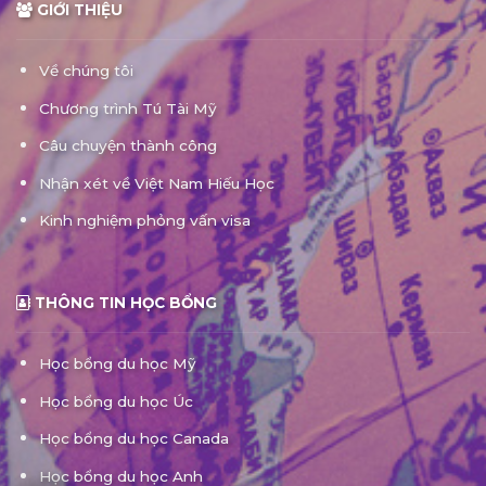
GIỚI THIỆU
Về chúng tôi
Chương trình Tú Tài Mỹ
Câu chuyện thành công
Nhận xét về Việt Nam Hiếu Học
Kinh nghiệm phỏng vấn visa
THÔNG TIN HỌC BỔNG
Học bổng du học Mỹ
Học bổng du học Úc
Học bổng du học Canada
Học bổng du học Anh