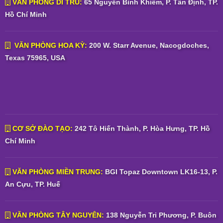
VĂN PHÒNG DI TRÚ:
65 Nguyễn Bỉnh Khiêm, P. Tân Định, TP.
Hồ Chí Minh
VĂN PHÒNG HOA KỲ:
200 W. Starr Avenue, Nacogdoches,
Texas 75965, USA
CƠ SỞ ĐÀO TẠO:
242 Tô Hiến Thành, P. Hòa Hưng, TP. Hồ
Chí Minh
VĂN PHÒNG MIỀN TRUNG:
BGI Topaz Downtown LK16-13, P.
An Cựu, TP. Huế
VĂN PHÒNG TÂY NGUYÊN:
138 Nguyễn Tri Phương, P. Buôn