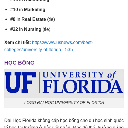
#10
in
Marketing
#8
in
Real Estate
(tie)
#22
in
Nursing
(tie)
Xem chi tiết:
https://www.usnews.com/best-
colleges/university-of-florida-1535
HỌC BỔNG
LOGO ĐẠI HỌC UNIVERSITY OF FLORIDA
Đại Học Florida không cấp học bổng cho du học sinh quốc
tế học tại trường ở bậc Cử nhân. Mặc dù thế, trường đứng