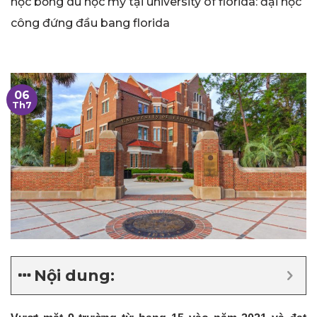
học bổng du học mỹ tại university of florida: đại học
công đứng đầu bang florida
06
Th7
Nội dung: