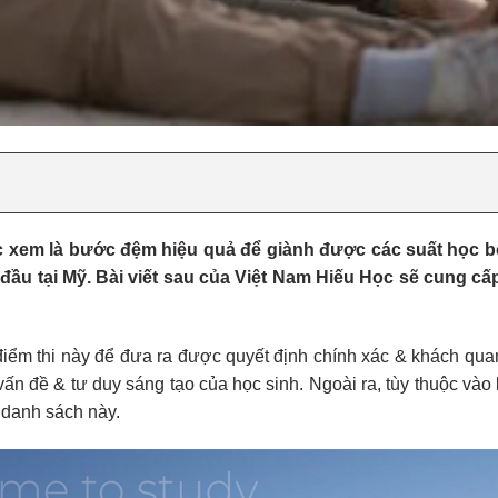
ợc xem là bước đệm hiệu quả để giành được các suất học b
ầu tại Mỹ. Bài viết sau của Việt Nam Hiếu Học sẽ cung cấ
iểm thi này để đưa ra được quyết định chính xác & khách quan 
vấn đề & tư duy sáng tạo của học sinh. Ngoài ra, tùy thuộc v
g danh sách này.