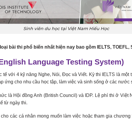
Sinh viên du học tại Việt Nam Hiếu Học
ác loại bài thi phổ biến nhất hiện nay bao gồm IELTS, TOEFL
l English Language Testing System)
ế với 4 kỹ năng Nghe, Nói, Đọc và Viết. Kỳ thi IELTS là một tr
áp ứng cho nhu cầu học tập, làm việc và sinh sống ở các nước 
hức là Hội đồng Anh (British Council) và IDP. Lệ phí thi ở Vi
ể từ ngày thi.
 cho các cá nhân mong muốn làm việc hoặc tham gia chương t