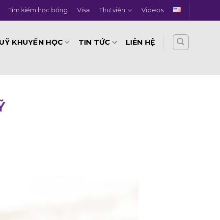
Tìm kiếm học bổng
Visa
Thư viện
Videos
UỸ KHUYẾN HỌC
TIN TỨC
LIÊN HỆ
Ỹ