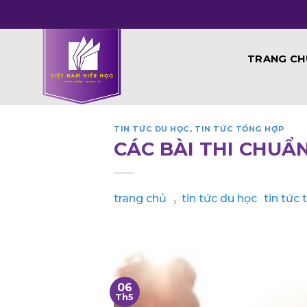
Skip
to
content
TRANG CH
TIN TỨC DU HỌC
,
TIN TỨC TỔNG HỢP
CÁC BÀI THI CHUẨ
trang chủ
tin tức du học
tin tức
›
06
Th5