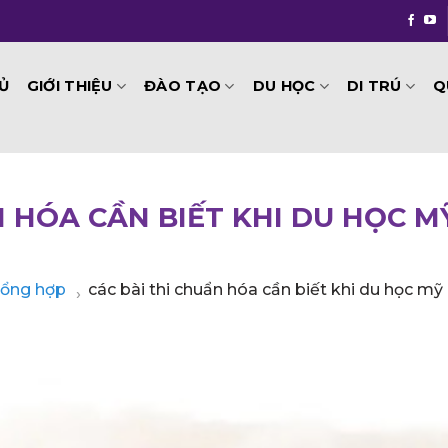
GIỚI THIỆU
ĐÀO TẠO
DU HỌC
DI TRÚ
Q
Ủ
N HÓA CẦN BIẾT KHI DU HỌC M
 tổng hợp
các bài thi chuẩn hóa cần biết khi du học mỹ
›