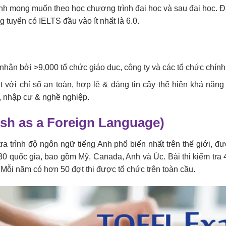
nh mong muốn theo học chương trình đại học và sau đại học. 
tuyển có IELTS đầu vào ít nhất là 6.0.
nhận bởi >9,000 tổ chức giáo dục, công ty và các tổ chức chính
 với chỉ số an toàn, hợp lệ & đáng tin cậy thể hiện khả năng
, nhập cư & nghề nghiệp.
ish as a Foreign Language)
tra trình độ ngôn ngữ tiếng Anh phổ biến nhất trên thế giới, 
30 quốc gia, bao gồm Mỹ, Canada, Anh và Úc. Bài thi kiểm tra
 Mỗi năm có hơn 50 đợt thi được tổ chức trên toàn cầu.