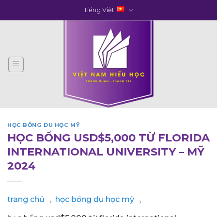
Skip
Tiếng Việt
to
content
HỌC BỔNG DU HỌC MỸ
HỌC BỔNG USD$5,000 TỪ FLORIDA
INTERNATIONAL UNIVERSITY – MỸ
2024
trang chủ
học bổng du học mỹ
›
›