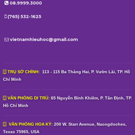
08.9999.3000
(765) 532-1625
vietnamhieuhoc@gmail.com
TRỤ SỞ CHÍNH:
113 - 115 Ba Tháng Hai, P. Vườn Lài, TP. Hồ
Chí Minh
VĂN PHÒNG DI TRÚ:
65 Nguyễn Bỉnh Khiêm, P. Tân Định, TP.
Hồ Chí Minh
VĂN PHÒNG HOA KỲ:
200 W. Starr Avenue, Nacogdoches,
Texas 75965, USA