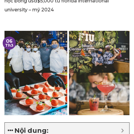
học bổng usd$5,000 từ florida international
university – mỹ 2024
06
Th3
Nội dung: