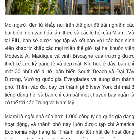
Mọi người đến từ khắp nơi trên thế giới để trải nghiệm các
bãi biển, nền văn hóa, ẩm thực và các lễ hội của Miami. Và
tại
FIU
, bạn sẽ được học tập và kết bạn với các bạn sinh
viên khác từ khắp các mọi miền thế giới tại hai khuôn viên
Modesto A. Maidique và vịnh Biscayne của trường được
thiết kế cực kỳ tráng lệ và đẹp mắt. Khi học ở đây, bạn chỉ
mất 30 phút để đi tới bãn biển South Beach và Đại Tây
Dương, Vường quốc gia Everglades và trung tâm thành
phố. Thêm vào đó, bay tới thành phố New York chỉ mất 3
tiếng đồng hồ, và bạn chỉ cần bắt một chuyến bay ngắn là
có thể tới các Trung và Nam Mỹ.
Miami là ngôi nhà của hơn 1.000 công ty đa quốc gia đang
hoạt động, và thành phố này luôn được tạp chí America
Economia xếp hạng là “Thành phố tốt nhất để hoạt động