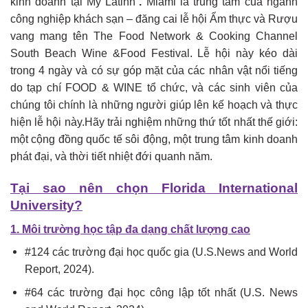
kinh doanh tại Mỹ Latinh”
.
Miami là trung tâm của ngành
công nghiệp khách sạn – đăng cai lễ hội Ẩm thực và Rượu
vang mang tên The Food Network & Cooking Channel
South Beach Wine &Food Festival. Lễ hội này kéo dài
trong 4 ngày và có sự góp mặt của các nhân vật nổi tiếng
do tạp chí FOOD & WINE tổ chức, và các sinh viên của
chúng tôi chính là những người giúp lên kế hoạch và thực
hiện lễ hội này.Hãy trải nghiệm những thứ tốt nhất thế giới:
một cộng đồng quốc tế sôi động, một trung tâm kinh doanh
phát đại, và thời tiết nhiệt đới quanh năm.
Tại sao nên chọn Florida International
University?
1. Môi trường học tập đa dạng chất lượng cao
#124 các trường đại học quốc gia (U.S.News and World
Report, 2024).
#64 các trường đại học công lập tốt nhất (U.S. News