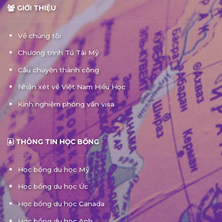
GIỚI THIỆU
Về chúng tôi
Chương trình Tú Tài Mỹ
Câu chuyện thành công
Nhận xét về Việt Nam Hiếu Học
Kinh nghiệm phỏng vấn visa
THÔNG TIN HỌC BỔNG
Học bổng du học Mỹ
Học bổng du học Úc
Học bổng du học Canada
Học bổng du học Anh