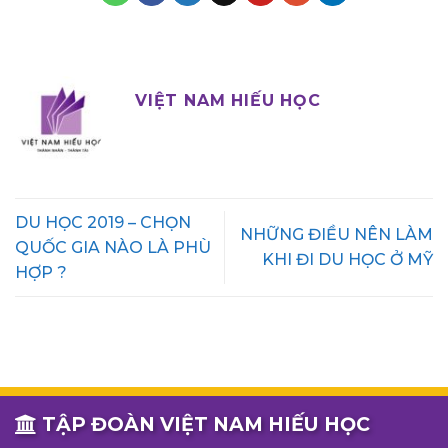
VIỆT NAM HIẾU HỌC
DU HỌC 2019 – CHỌN
NHỮNG ĐIỀU NÊN LÀM
QUỐC GIA NÀO LÀ PHÙ
KHI ĐI DU HỌC Ở MỸ
HỢP ?
TẬP ĐOÀN VIỆT NAM HIẾU HỌC