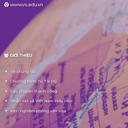
www.vs.edu.vn
GIỚI THIỆU
Về chúng tôi
Chương trình Tú Tài Mỹ
Câu chuyện thành công
Nhận xét về Việt Nam Hiếu Học
Kinh nghiệm phỏng vấn visa