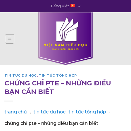
Skip
Tiếng Việt
to
content
TIN TỨC DU HỌC
,
TIN TỨC TỔNG HỢP
CHỨNG CHỈ PTE – NHỮNG ĐIỀU
BẠN CẦN BIẾT
trang chủ
tin tức du học
tin tức tổng hợp
›
›
chứng chỉ pte – những điều bạn cần biết