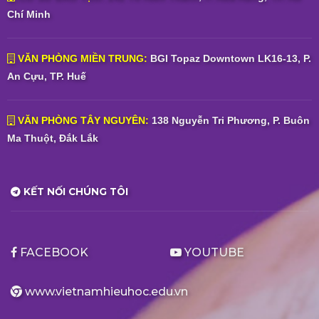
Chí Minh
VĂN PHÒNG MIỀN TRUNG:
BGI Topaz Downtown LK16-13, P.
An Cựu, TP. Huế
VĂN PHÒNG TÂY NGUYÊN:
138 Nguyễn Tri Phương, P. Buôn
Ma Thuột, Đắk Lắk
KẾT NỐI CHÚNG TÔI
FACEBOOK
YOUTUBE
www.vietnamhieuhoc.edu.vn