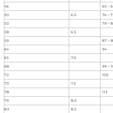
46
65 – 
50
6.0
74 – 
53
79 – 
58
6.5
59
87 – 
64
94
65
7.0
68
99 – 
72
105
73
7.5
78
113
79
8.0
83
8.5