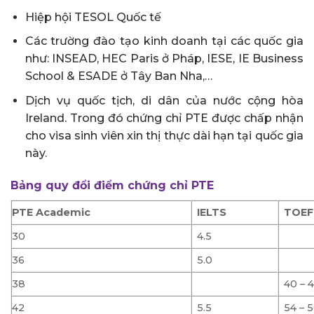
Hiệp hội TESOL Quốc tế
Các trường đào tạo kinh doanh tại các quốc gia
như: INSEAD, HEC Paris ở Pháp, IESE, IE Business
School & ESADE ở Tây Ban Nha,…
Dịch vụ quốc tịch, di dân của nước cộng hòa
Ireland. Trong đó chứng chỉ PTE được chấp nhận
cho visa sinh viên xin thị thực dài hạn tại quốc gia
này.
Bảng quy đổi điểm chứng chỉ PTE
PTE Academic
IELTS
TOEF
30
4.5
36
5.0
38
40 – 
42
5.5
54 – 