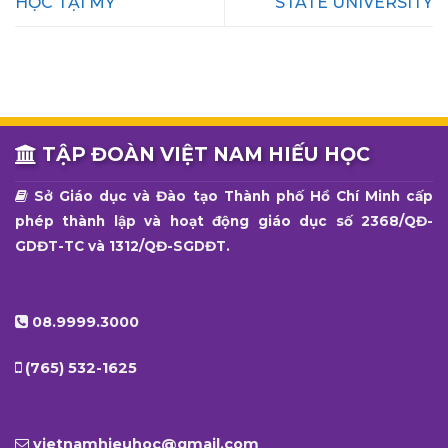
HỌC TẠI MỸ
STATE UNIVERSITY
TẬP ĐOÀN VIỆT NAM HIẾU HỌC
Sở Giáo dục và Đào tạo Thành phố Hồ Chí Minh cấp
phép thành lập và hoạt động giáo dục số 2368/QĐ-
GDĐT-TC và 1312/QĐ-SGDĐT.
08.9999.3000
(765) 532-1625
vietnamhieuhoc@gmail.com