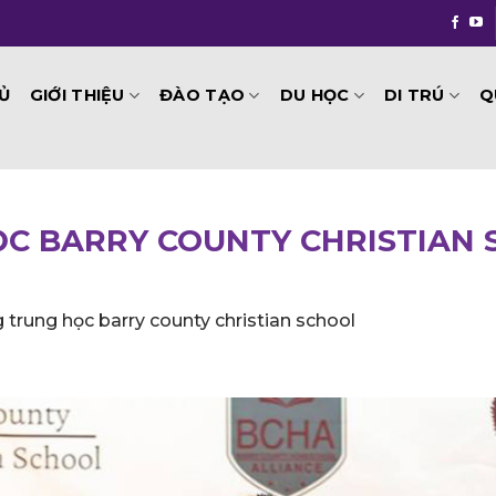
GIỚI THIỆU
ĐÀO TẠO
DU HỌC
DI TRÚ
Q
Ủ
C BARRY COUNTY CHRISTIAN
 trung học barry county christian school