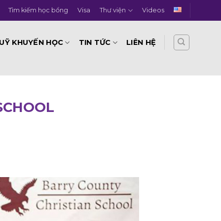
Tìm kiếm học bổng
Visa
Thư viện
Videos
UỸ KHUYẾN HỌC
TIN TỨC
LIÊN HỆ
 SCHOOL