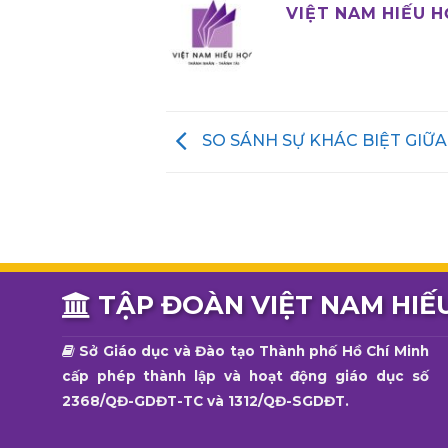
VIỆT NAM HIẾU 
SO SÁNH SỰ KHÁC BIỆT GIỮA
TẬP ĐOÀN VIỆT NAM HIẾ
Sở Giáo dục và Đào tạo Thành phố Hồ Chí Minh
cấp phép thành lập và hoạt động giáo dục số
2368/QĐ-GDĐT-TC và 1312/QĐ-SGDĐT.