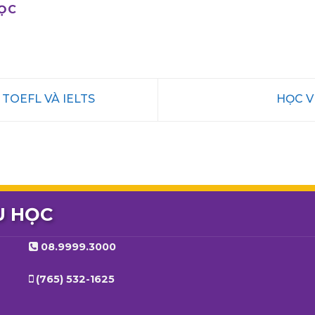
HỌC
 TOEFL VÀ IELTS
HỌC 
U HỌC
08.9999.3000
(765) 532-1625