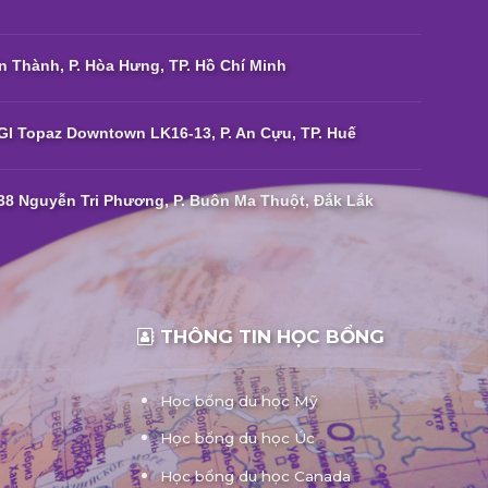
n Thành, P. Hòa Hưng, TP. Hồ Chí Minh
I Topaz Downtown LK16-13, P. An Cựu, TP. Huế
38 Nguyễn Tri Phương, P. Buôn Ma Thuột, Đắk Lắk
THÔNG TIN HỌC BỔNG
Học bổng du học Mỹ
Học bổng du học Úc
Học bổng du học Canada