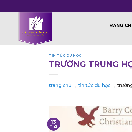
Skip
to
content
TRANG CH
TIN TỨC DU HỌC
TRƯỜNG TRUNG HỌ
trang chủ
tin tức du học
trường
›
›
13
Th2