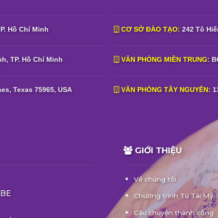
TP. Hồ Chí Minh
CƠ SỞ ĐÀO TẠO:
242 Tô Hiế
h, TP. Hồ Chí Minh
VĂN PHÒNG MIỀN TRUNG:
BG
es, Texas 75965, USA
VĂN PHÒNG TÂY NGUYÊN:
1
GIỚI THIỆU
Về chúng tôi
BE
Chương trình Tú Tài Mỹ
Câu chuyện thành công