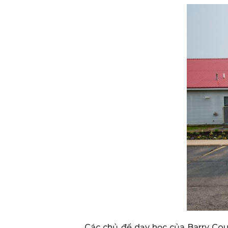
Các chủ để dạy học của Barry Cou