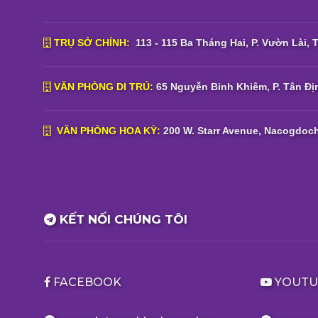
TRỤ SỞ CHÍNH:
113 - 115 Ba Tháng Hai, P. Vườn Lài, 
VĂN PHÒNG DI TRÚ:
65 Nguyễn Bỉnh Khiêm, P. Tân Địn
VĂN PHÒNG HOA KỲ:
200 W. Starr Avenue, Nacogdoch
KẾT NỐI CHÚNG TÔI
FACEBOOK
YOUTU