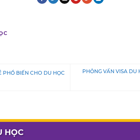
HỌC
PHỎNG VẤN VISA DU H
 PHỔ BIẾN CHO DU HỌC
U HỌC