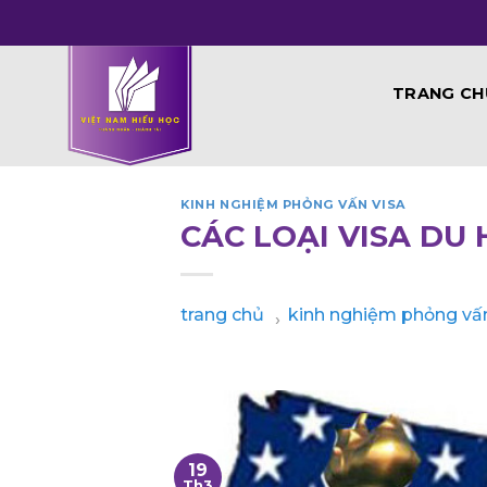
Skip
to
content
TRANG CH
KINH NGHIỆM PHỎNG VẤN VISA
CÁC LOẠI VISA DU
trang chủ
kinh nghiệm phỏng vấn
›
19
Th3