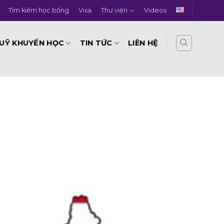
Tìm kiếm học bổng
Visa
Thư viện
Videos
UỸ KHUYẾN HỌC
TIN TỨC
LIÊN HỆ