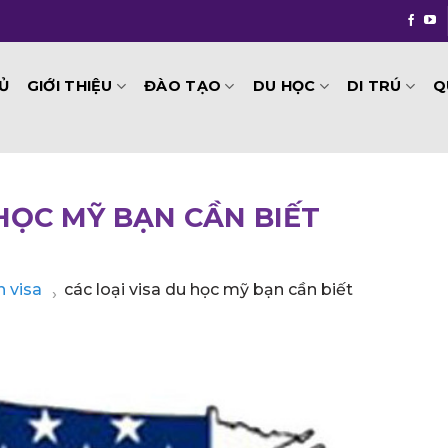
GIỚI THIỆU
ĐÀO TẠO
DU HỌC
DI TRÚ
Q
Ủ
 HỌC MỸ BẠN CẦN BIẾT
 visa
các loại visa du học mỹ bạn cần biết
›