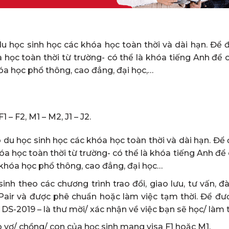
du học sinh học các khóa học toàn thời và dài hạn. Để đ
a học toàn thời từ trường- có thể là khóa tiếng Anh để 
óa học phổ thông, cao đẳng, đại học,…
 – F2, M1 – M2, J1 – J2.
o du học sinh học các khóa học toàn thời và dài hạn. Để 
óa học toàn thời từ trường- có thể là khóa tiếng Anh để
 khóa học phổ thông, cao đẳng, đại học…
sinh theo các chương trình trao đổi, giao lưu, tư vấn, đ
Pair và được phê chuẩn hoặc làm việc tạm thời. Để đươc
S-2019 – là thư mời/ xác nhận về việc bạn sẽ học/ làm tạ
o vợ/ chồng/ con của học sinh mang visa F1 hoặc M1.