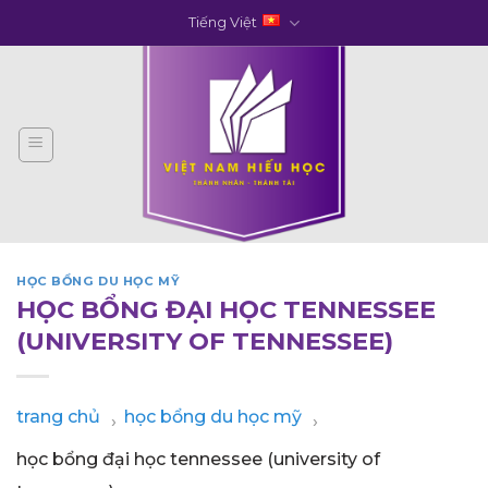
Skip
Tiếng Việt
to
content
HỌC BỔNG DU HỌC MỸ
HỌC BỔNG ĐẠI HỌC TENNESSEE
(UNIVERSITY OF TENNESSEE)
trang chủ
học bổng du học mỹ
›
›
học bổng đại học tennessee (university of