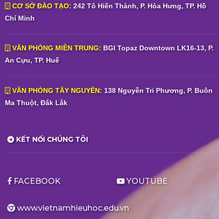
CƠ SỞ ĐÀO TẠO:
242 Tô Hiến Thành, P. Hòa Hưng, TP. Hồ
Chí Minh
VĂN PHÒNG MIỀN TRUNG:
BGI Topaz Downtown LK16-13, P.
An Cựu, TP. Huế
VĂN PHÒNG TÂY NGUYÊN:
138 Nguyễn Tri Phương, P. Buôn
Ma Thuột, Đắk Lắk
KẾT NỐI CHÚNG TÔI
FACEBOOK
YOUTUBE
www.vietnamhieuhoc.edu.vn