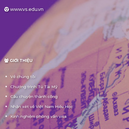
www.vs.edu.vn
GIỚI THIỆU
Về chúng tôi
Chương trình Tú Tài Mỹ
Câu chuyện thành công
Nhận xét về Việt Nam Hiếu Học
Kinh nghiệm phỏng vấn visa