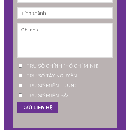
TRỤ SỞ CHÍNH (HỒ CHÍ MINH)
TRỤ SỞ TÂY NGUYÊN
TRỤ SỞ MIỀN TRUNG
TRỤ SỞ MIỀN BẮC