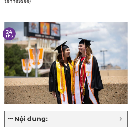
tennessee)
24
Th3
Nội dung: