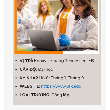
VỊ TRÍ:
Knoxville, bang Tennessee, Mỹ
CẤP ĐỘ:
Đại học
KỲ NHẬP HỌC:
Tháng 1, Tháng 9
WEBSITE:
https://www.utk.edu
LOẠI TRƯỜNG:
Công lập