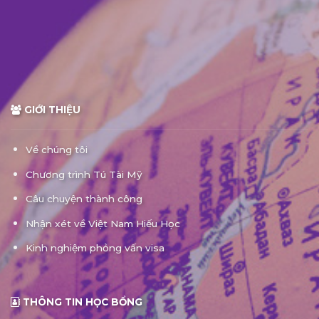
GIỚI THIỆU
Về chúng tôi
Chương trình Tú Tài Mỹ
Câu chuyện thành công
Nhận xét về Việt Nam Hiếu Học
Kinh nghiệm phỏng vấn visa
THÔNG TIN HỌC BỔNG