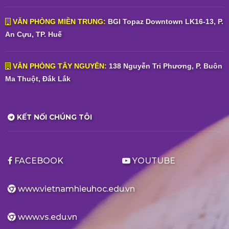
VĂN PHÒNG MIỀN TRUNG:
BGI Topaz Downtown LK16-13, P.
An Cựu, TP. Huế
VĂN PHÒNG TÂY NGUYÊN:
138 Nguyễn Tri Phương, P. Buôn
Ma Thuột, Đắk Lắk
KẾT NỐI CHÚNG TÔI
FACEBOOK
YOUTUBE
www.vietnamhieuhoc.edu.vn
www.vs.edu.vn