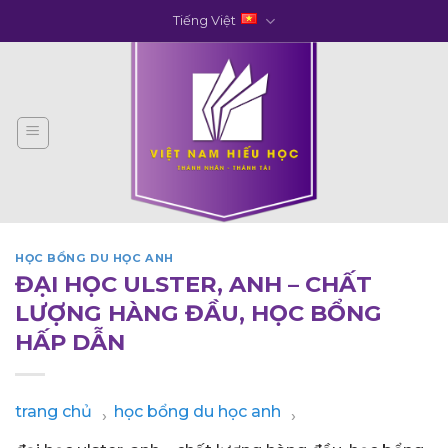
Skip
Tiếng Việt
to
content
HỌC BỔNG DU HỌC ANH
ĐẠI HỌC ULSTER, ANH – CHẤT
LƯỢNG HÀNG ĐẦU, HỌC BỔNG
HẤP DẪN
trang chủ
học bổng du học anh
›
›