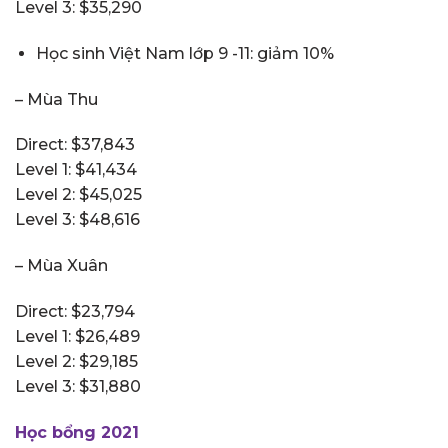
Level 3: $35,290
Học sinh Việt Nam lớp 9 -11: giảm 10%
– Mùa Thu
Direct: $37,843
Level 1: $41,434
Level 2: $45,025
Level 3: $48,616
– Mùa Xuân
Direct: $23,794
Level 1: $26,489
Level 2: $29,185
Level 3: $31,880
Học bổng 2021