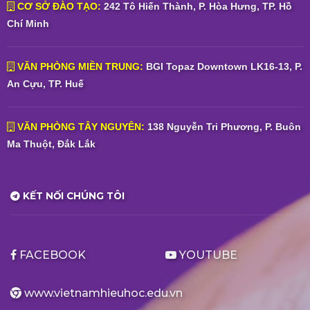
CƠ SỞ ĐÀO TẠO:
242 Tô Hiến Thành, P. Hòa Hưng, TP. Hồ
Chí Minh
VĂN PHÒNG MIỀN TRUNG:
BGI Topaz Downtown LK16-13, P.
An Cựu, TP. Huế
VĂN PHÒNG TÂY NGUYÊN:
138 Nguyễn Tri Phương, P. Buôn
Ma Thuột, Đắk Lắk
KẾT NỐI CHÚNG TÔI
FACEBOOK
YOUTUBE
www.vietnamhieuhoc.edu.vn