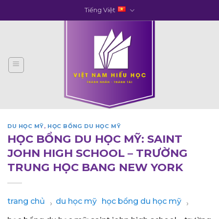
Skip
Tiếng Việt
to
content
DU HỌC MỸ
,
HỌC BỔNG DU HỌC MỸ
HỌC BỔNG DU HỌC MỸ: SAINT
JOHN HIGH SCHOOL – TRƯỜNG
TRUNG HỌC BANG NEW YORK
trang chủ
du học mỹ
học bổng du học mỹ
›
›