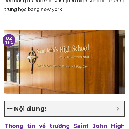
học bổng du học mỹ: saint john high school – trường
trung học bang new york
02
Th2
Nội dung:
Thông tin về trường Saint John High