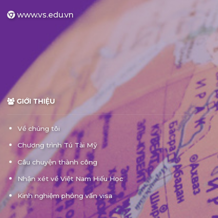
www.vs.edu.vn
GIỚI THIỆU
Về chúng tôi
Chương trình Tú Tài Mỹ
Câu chuyện thành công
Nhận xét về Việt Nam Hiếu Học
Kinh nghiệm phỏng vấn visa