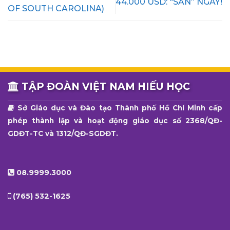
44.000 USD: “SĂN” NGAY!
OF SOUTH CAROLINA)
TẬP ĐOÀN VIỆT NAM HIẾU HỌC
Sở Giáo dục và Đào tạo Thành phố Hồ Chí Minh cấp
phép thành lập và hoạt động giáo dục số 2368/QĐ-
GDĐT-TC và 1312/QĐ-SGDĐT.
08.9999.3000
(765) 532-1625