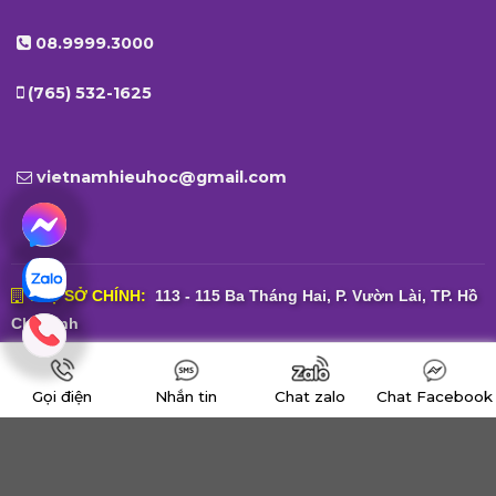
08.9999.3000
(765) 532-1625
vietnamhieuhoc@gmail.com
TRỤ SỞ CHÍNH:
113 - 115 Ba Tháng Hai, P. Vườn Lài, TP. Hồ
Chí Minh
VĂN PHÒNG DI TRÚ:
65 Nguyễn Bỉnh Khiêm, P. Tân Định, TP.
Gọi điện
Nhắn tin
Chat zalo
Chat Facebook
Hồ Chí Minh
VĂN PHÒNG HOA KỲ:
200 W. Starr Avenue, Nacogdoches,