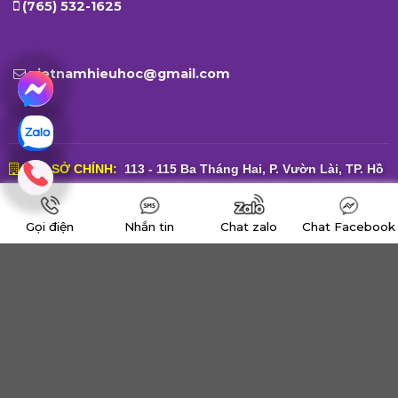
(765) 532-1625
vietnamhieuhoc@gmail.com
TRỤ SỞ CHÍNH:
113 - 115 Ba Tháng Hai, P. Vườn Lài, TP. Hồ
Chí Minh
Gọi điện
Nhắn tin
Chat zalo
Chat Facebook
VĂN PHÒNG DI TRÚ:
65 Nguyễn Bỉnh Khiêm, P. Tân Định, TP.
Hồ Chí Minh
VĂN PHÒNG HOA KỲ:
200 W. Starr Avenue, Nacogdoches,
Texas 75965, USA