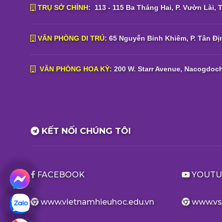
TRỤ SỞ CHÍNH:
113 - 115 Ba Tháng Hai, P. Vườn Lài, 
VĂN PHÒNG DI TRÚ:
65 Nguyễn Bỉnh Khiêm, P. Tân Địn
VĂN PHÒNG HOA KỲ:
200 W. Starr Avenue, Nacogdoch
KẾT NỐI CHÚNG TÔI
FACEBOOK
YOUTU
www.vietnamhieuhoc.edu.vn
www.vs