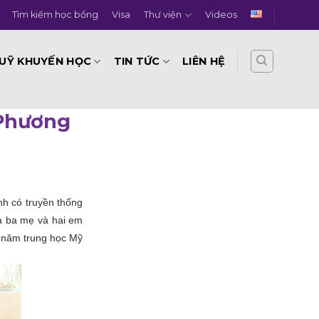
Tìm kiếm học bổng
Visa
Thư viện
Videos
UỸ KHUYẾN HỌC
TIN TỨC
LIÊN HỆ
Phương
h có truyền thống
ủa ba mẹ và hai em
4 năm trung học Mỹ