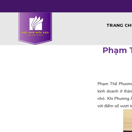
Skip
to
content
TRANG CH
Phạm 
Phạm Thế Phương 
kinh doanh ở thàn
nhỏ. Khi Phương Â
với điểm số vượt tr