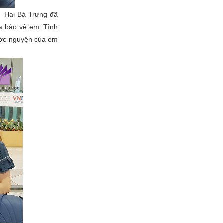
T Hai Bà Trưng đã
à bảo vệ em. Tình
 ước nguyện của em