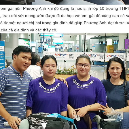
u em gái nên Phương Anh khi đó đang là học sinh lớp 10 trường THP
, trau dồi với mong ước được đi du học với em gái để cùng san sẻ v
đó từ một người chị hai trong gia đình đã giúp Phương Anh đạt được
của cả gia đình và các thầy cô.