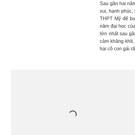
Sau gần hai năm
vui, hạnh phúc,
THPT Mỹ để bướ
năm đại học của
lớn nhất sau g
cảm khăng khít, 
hai cô con gái r