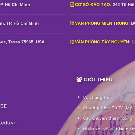
TP. Hồ Chí Minh
CƠ SỞ ĐÀO TẠO:
242 Tô Hiế
h, TP. Hồ Chí Minh
VĂN PHÒNG MIỀN TRUNG:
BG
es, Texas 75965, USA
VĂN PHÒNG TÂY NGUYÊN:
1
GIỚI THIỆU
Về chúng tôi
BE
Chương trình Tú Tài Mỹ
Câu chuyện thành công
.edu.vn
Nhận xét về Việt Nam Hi