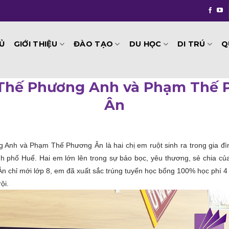
GIỚI THIỆU
ĐÀO TẠO
DU HỌC
DI TRÚ
Q
Ủ
Thế Phương Anh và Phạm Thế 
Ân
Anh và Phạm Thế Phương Ân là hai chị em ruột sinh ra trong gia đìn
h phố Huế. Hai em lớn lên trong sự bảo bọc, yêu thương, sẻ chia c
n chỉ mới lớp 8, em đã xuất sắc trúng tuyển học bổng 100% học phí 
ội.