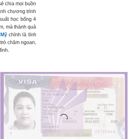
sẻ chia mọi buồn
ành chương trình
suất học bổng 4
em, mà thành quả
 Mỹ
chính là tình
c trò chăm ngoan,
đình.