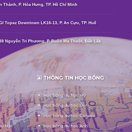
n Thành, P. Hòa Hưng, TP. Hồ Chí Minh
I Topaz Downtown LK16-13, P. An Cựu, TP. Huế
38 Nguyễn Tri Phương, P. Buôn Ma Thuột, Đắk Lắk
THÔNG TIN HỌC BỔNG
Học bổng du học Mỹ
Học bổng du học Úc
Học bổng du học Canada
ếu Học
Học bổng du học Anh